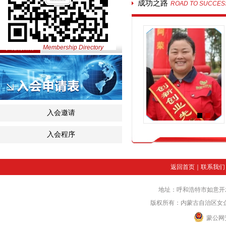
成功之路
ROAD TO SUCCES
入会指南
Membership Directory
入会邀请
入会程序
返回首页
｜
联系我们
地址：呼和浩特市如意开发区
版权所有：内蒙古自治区女企业家协会
蒙公网安备